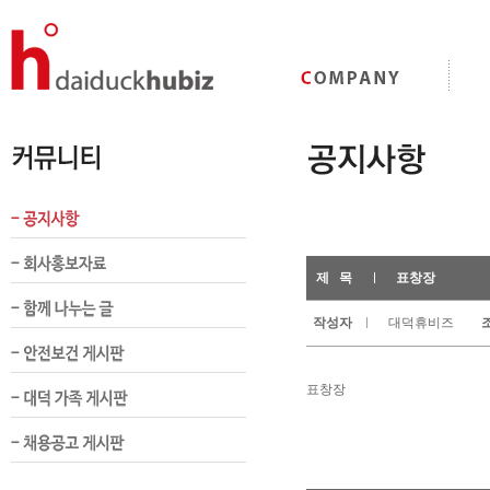
제 목
표창장
작성자
대덕휴비즈
조
표창장