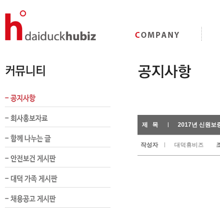
제 목
2017년 신원보
작성자
대덕휴비즈
조