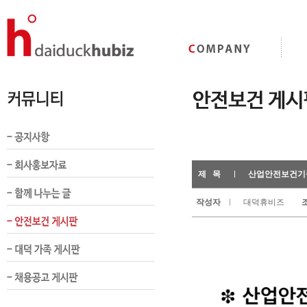
제 목
산업안전보건기준에
작성자
대덕휴비즈
조