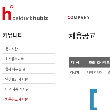
제 목
조립 / 검사직 
작성자
대덕휴비즈
조