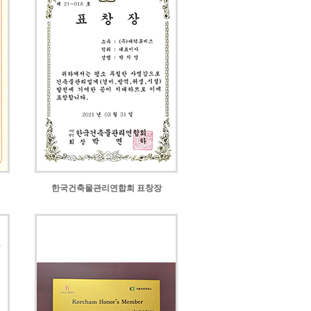
한국건축물관리연합회 표창장