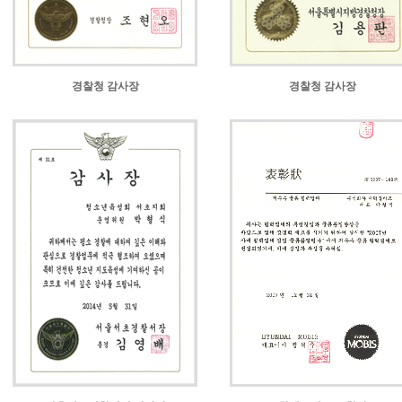
경찰청 감사장
경찰청 감사장