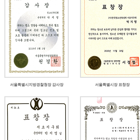
서울특별시지방경찰청장 감사장
서울특별시장 표창장