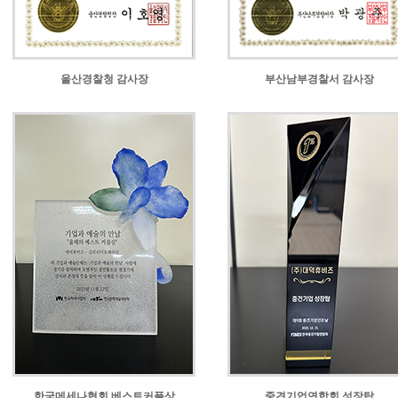
울산경찰청 감사장
부산남부경찰서 감사장
한국메세나협회 베스트커플상
중견기업연합회 성장탑